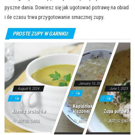
pyszne dania. Dowiesz się jak ugotować potrawę na obiad
i ile czasu trwa przygotowanie smacznej zupy.
PROSTE ZUPY W GARNKU:
January 10, 2024
August 9, 2024
June 1, 2023
0
2
0
Kapuśniak z
Krem z brokułów
kiszonej kapusty
Zupa porowa
By
By
By
ARTUR SAPA
ARTUR SAPA
ARTUR SAPA