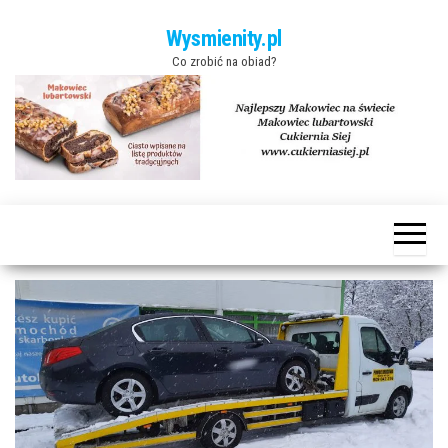
Skip to the content
Wysmienity.pl
Co zrobić na obiad?