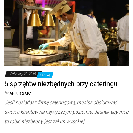
February 22, 2019
Off
5 sprzętów niezbędnych przy cateringu
By
ARTUR SAPA
Jeśli posiadasz firmę cateringową, musisz obsługiwać
swoich klientów na najwyższym poziomie. Jednak aby móc
to robić niezbędny jest zakup wysokiej…