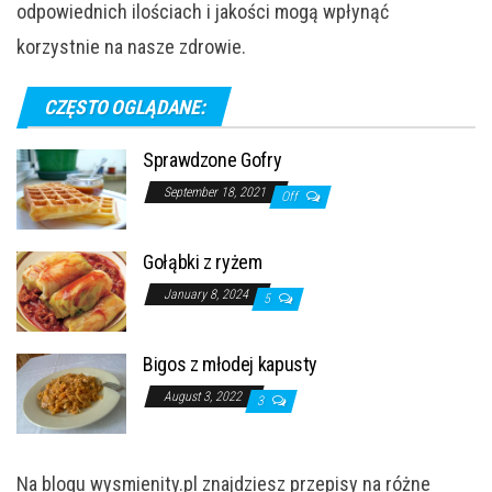
odpowiednich ilościach i jakości mogą wpłynąć
korzystnie na nasze zdrowie.
CZĘSTO OGLĄDANE:
Sprawdzone Gofry
September 18, 2021
Off
Gołąbki z ryżem
January 8, 2024
5
Bigos z młodej kapusty
August 3, 2022
3
Na blogu wysmienity.pl znajdziesz przepisy na różne