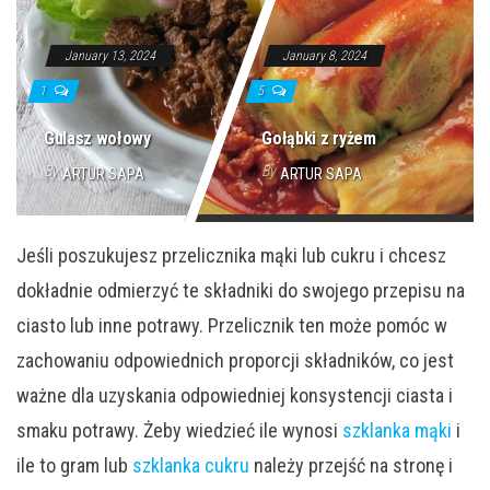
January 13, 2024
January 8, 2024
1
5
Gulasz wołowy
Gołąbki z ryżem
By
By
ARTUR SAPA
ARTUR SAPA
Jeśli poszukujesz przelicznika mąki lub cukru i chcesz
dokładnie odmierzyć te składniki do swojego przepisu na
ciasto lub inne potrawy. Przelicznik ten może pomóc w
zachowaniu odpowiednich proporcji składników, co jest
ważne dla uzyskania odpowiedniej konsystencji ciasta i
smaku potrawy. Żeby wiedzieć ile wynosi
szklanka mąki
i
ile to gram lub
szklanka cukru
należy przejść na stronę i