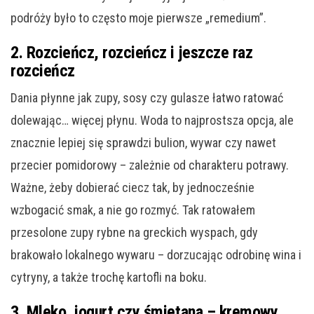
podróży było to często moje pierwsze „remedium”.
2. Rozcieńcz, rozcieńcz i jeszcze raz
rozcieńcz
Dania płynne jak zupy, sosy czy gulasze łatwo ratować
dolewając… więcej płynu. Woda to najprostsza opcja, ale
znacznie lepiej się sprawdzi bulion, wywar czy nawet
przecier pomidorowy – zależnie od charakteru potrawy.
Ważne, żeby dobierać ciecz tak, by jednocześnie
wzbogacić smak, a nie go rozmyć. Tak ratowałem
przesolone zupy rybne na greckich wyspach, gdy
brakowało lokalnego wywaru – dorzucając odrobinę wina i
cytryny, a także trochę kartofli na boku.
3. Mleko, jogurt czy śmietana – kremowy