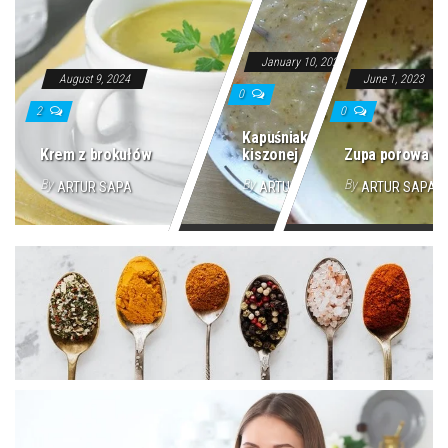
January 10, 2024
August 9, 2024
June 1, 2023
0
2
0
Kapuśniak z
Krem z brokułów
kiszonej kapusty
Zupa porowa
By
By
By
ARTUR SAPA
ARTUR SAPA
ARTUR SAPA