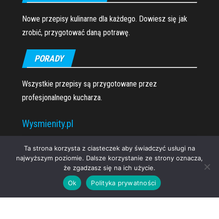
Nowe przepisy kulinarne dla każdego. Dowiesz się jak
zrobić, przygotować daną potrawę.
PORADY
Wszystkie przepisy są przygotowane przez
profesjonalnego kucharza.
Wysmienity.pl
O nas
Ta strona korzysta z ciasteczek aby świadczyć usługi na
najwyższym poziomie. Dalsze korzystanie ze strony oznacza,
że zgadzasz się na ich użycie.
Ok
Polityka prywatności
Proudly powered by
WordPress
|
Theme:
Envo Magazine