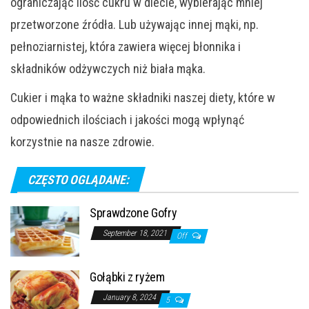
ograniczając ilość cukru w diecie, wybierając mniej
przetworzone źródła. Lub używając innej mąki, np.
pełnoziarnistej, która zawiera więcej błonnika i
składników odżywczych niż biała mąka.
Cukier i mąka to ważne składniki naszej diety, które w
odpowiednich ilościach i jakości mogą wpłynąć
korzystnie na nasze zdrowie.
CZĘSTO OGLĄDANE:
Sprawdzone Gofry
September 18, 2021
Off
Gołąbki z ryżem
January 8, 2024
5