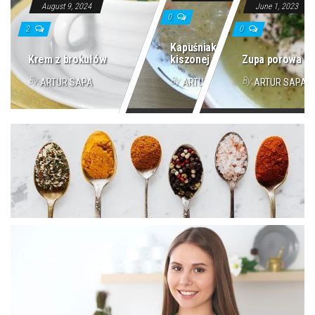
August 9, 2024
June 1, 2023
0
2
0
Kapuśniak z
Krem z brokułów
kiszonej kapusty
Zupa porowa
By
By
By
ARTUR SAPA
ARTUR SAPA
ARTUR SAPA