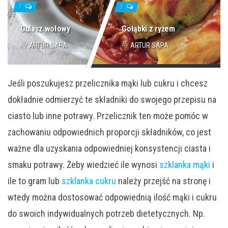
1
5
Gulasz wołowy
Gołąbki z ryżem
By
By
ARTUR SAPA
ARTUR SAPA
Jeśli poszukujesz przelicznika mąki lub cukru i chcesz
dokładnie odmierzyć te składniki do swojego przepisu na
ciasto lub inne potrawy. Przelicznik ten może pomóc w
zachowaniu odpowiednich proporcji składników, co jest
ważne dla uzyskania odpowiedniej konsystencji ciasta i
smaku potrawy. Żeby wiedzieć ile wynosi
szklanka mąki
i
ile to gram lub
szklanka cukru
należy przejść na stronę i
wtedy można dostosować odpowiednią ilość mąki i cukru
do swoich indywidualnych potrzeb dietetycznych. Np.