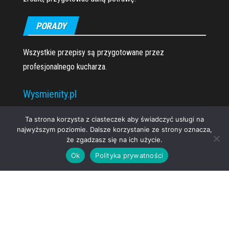
PORADY
Wszystkie przepisy są przygotowane przez
profesjonalnego kucharza.
Wysmienity.pl
O nas
Ta strona korzysta z ciasteczek aby świadczyć usługi na
najwyższym poziomie. Dalsze korzystanie ze strony oznacza,
że zgadzasz się na ich użycie.
Ok
Polityka prywatności
Proudly powered by
WordPress
|
Theme:
Envo Magazine