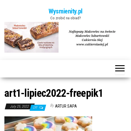
Skip to the content
Wysmienity.pl
Co zrobić na obiad?
art1-lipiec2022-freepik1
By
ARTUR SAPA
July 25, 2022
Off