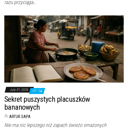
razu przyciąga…
July 31, 2026
Off
Sekret puszystych placuszków
bananowych
By
ARTUR SAPA
Nie ma nic lepszego niż zapach świeżo smażonych