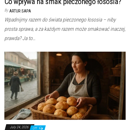
Co wpływa na smak pieczonego łososia?
By
ARTUR SAPA
Wpadnijmy razem do świata pieczonego łososia – niby
prosta sprawa, a za każdym razem może smakować inaczej,
prawda? Ja to…
July 24, 2026
Off