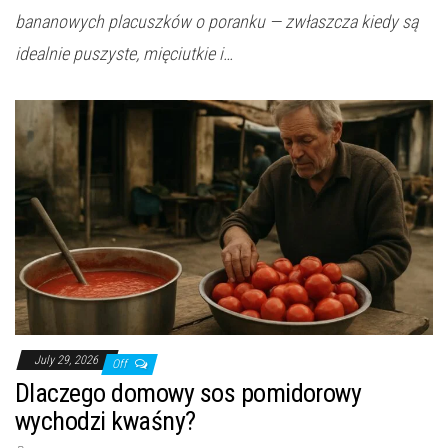
bananowych placuszków o poranku — zwłaszcza kiedy są
idealnie puszyste, mięciutkie i…
July 29, 2026
Off
Dlaczego domowy sos pomidorowy
wychodzi kwaśny?