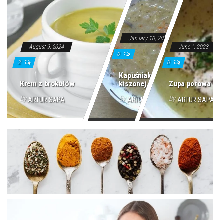
January 10, 2024
August 9, 2024
June 1, 2023
0
2
0
Kapuśniak z
Krem z brokułów
kiszonej kapusty
Zupa porowa
By
By
By
ARTUR SAPA
ARTUR SAPA
ARTUR SAPA