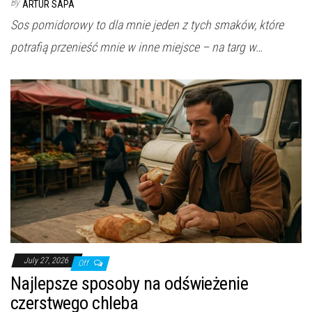
By
ARTUR SAPA
Sos pomidorowy to dla mnie jeden z tych smaków, które
potrafią przenieść mnie w inne miejsce – na targ w…
July 27, 2026
Off
Najlepsze sposoby na odświeżenie
czerstwego chleba