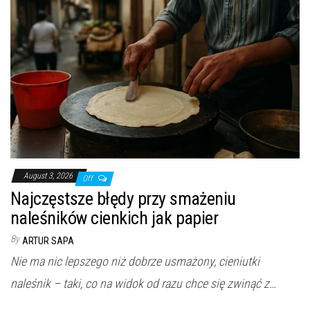
August 3, 2026
Off
Najczęstsze błędy przy smażeniu
naleśników cienkich jak papier
By
ARTUR SAPA
Nie ma nic lepszego niż dobrze usmażony, cieniutki
naleśnik – taki, co na widok od razu chce się zwinąć z…