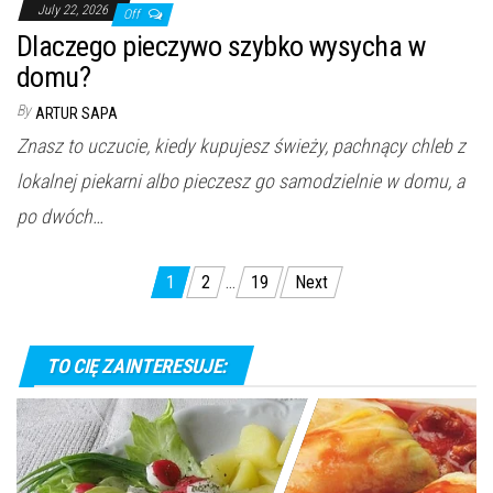
July 22, 2026
Off
Dlaczego pieczywo szybko wysycha w
domu?
By
ARTUR SAPA
Znasz to uczucie, kiedy kupujesz świeży, pachnący chleb z
lokalnej piekarni albo pieczesz go samodzielnie w domu, a
po dwóch…
Posts pagination
1
2
…
19
Next
TO CIĘ ZAINTERESUJE: