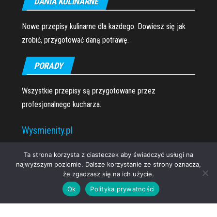
DANIA KULINARNE
Nowe przepisy kulinarne dla każdego. Dowiesz się jak
zrobić, przygotować daną potrawę.
PORADY
Wszystkie przepisy są przygotowane przez
profesjonalnego kucharza.
Wysmienity.pl
O nas
Ta strona korzysta z ciasteczek aby świadczyć usługi na
najwyższym poziomie. Dalsze korzystanie ze strony oznacza,
że zgadzasz się na ich użycie.
Ok
Polityka prywatności
Proudly powered by
WordPress
|
Theme:
Envo Magazine