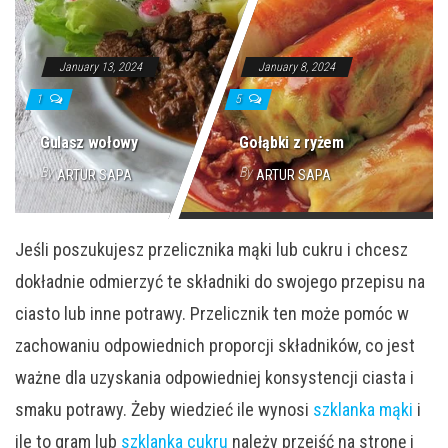
January 13, 2024
January 8, 2024
1
5
Gulasz wołowy
Gołąbki z ryżem
By
By
ARTUR SAPA
ARTUR SAPA
Jeśli poszukujesz przelicznika mąki lub cukru i chcesz
dokładnie odmierzyć te składniki do swojego przepisu na
ciasto lub inne potrawy. Przelicznik ten może pomóc w
zachowaniu odpowiednich proporcji składników, co jest
ważne dla uzyskania odpowiedniej konsystencji ciasta i
smaku potrawy. Żeby wiedzieć ile wynosi
szklanka mąki
i
ile to gram lub
szklanka cukru
należy przejść na stronę i